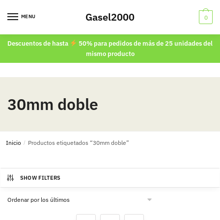
Skip
Skip
Gasel2000
to
to
MENU
0
navigation
content
Descuentos de hasta
50% para pedidos de más de 25 unidades del
mismo producto
30mm doble
Inicio
/
Productos etiquetados “30mm doble”
SHOW FILTERS