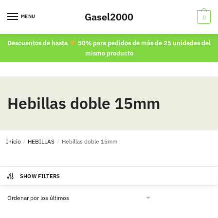
Skip
Skip
Gasel2000
to
to
MENU
0
navigation
content
Descuentos de hasta
50% para pedidos de más de 25 unidades del
mismo producto
Hebillas doble 15mm
Inicio
/
HEBILLAS
/
Hebillas doble 15mm
SHOW FILTERS