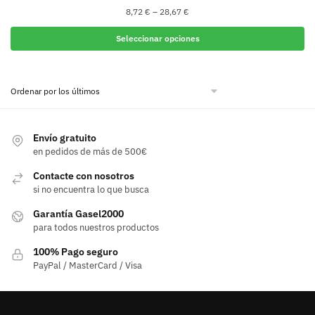
8,72
€
–
28,67
€
Seleccionar opciones
Este
producto
tiene
múltiples
variantes.
Envío gratuito
Las
en pedidos de más de 500€
opciones
Contacte con nosotros
se
si no encuentra lo que busca
pueden
elegir
Garantía Gasel2000
para todos nuestros productos
en
la
100% Pago seguro
página
PayPal / MasterCard / Visa
de
producto