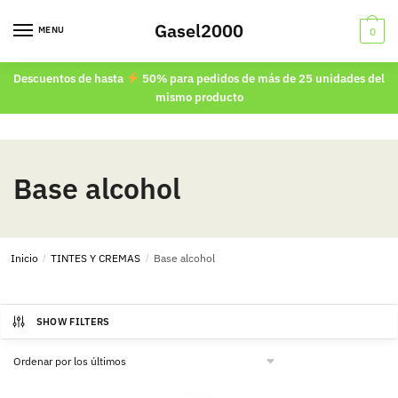
Skip
Skip
Gasel2000
to
to
MENU
0
navigation
content
Descuentos de hasta
50% para pedidos de más de 25 unidades del
mismo producto
Base alcohol
Inicio
/
TINTES Y CREMAS
/
Base alcohol
SHOW FILTERS