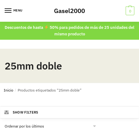
Skip
Skip
Gasel2000
to
to
MENU
0
navigation
content
Descuentos de hasta
50% para pedidos de más de 25 unidades del
mismo producto
25mm doble
Inicio
/
Productos etiquetados “25mm doble”
SHOW FILTERS