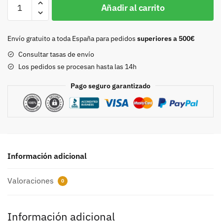
Hebilla
Añadir al carrito
25mm
pavonado
8436
Envío gratuito a toda España para pedidos
superiores a 500€
cantidad
Consultar tasas de envío
Los pedidos se procesan hasta las 14h
Pago seguro garantizado
Información adicional
Valoraciones
0
Información adicional