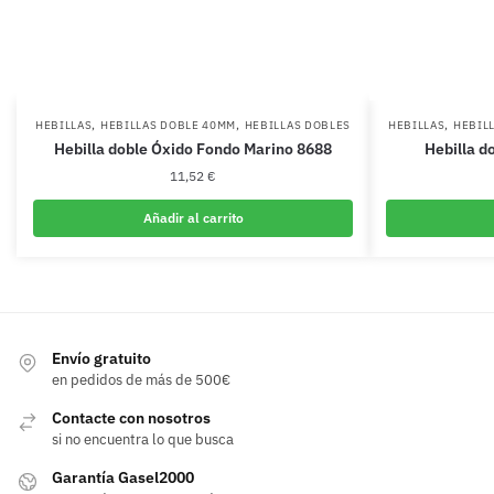
,
,
,
HEBILLAS
HEBILLAS DOBLE 40MM
HEBILLAS DOBLES
HEBILLAS
HEBIL
Hebilla doble Óxido Fondo Marino 8688
Hebilla do
11,52
€
Añadir al carrito
Envío gratuito
en pedidos de más de 500€
Contacte con nosotros
si no encuentra lo que busca
Garantía Gasel2000