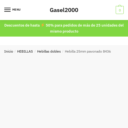
Skip
Skip
Gasel2000
to
to
MENU
0
navigation
content
Descuentos de hasta
50% para pedidos de más de 25 unidades del
mismo producto
Inicio
/
HEBILLAS
/
Hebillas dobles
/
Hebilla 25mm pavonado 8436