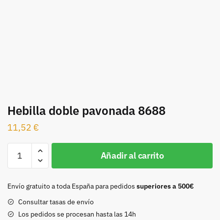
Hebilla doble pavonada 8688
11,52
€
Hebilla
Añadir al carrito
doble
pavonada
8688
Envío gratuito a toda España para pedidos
superiores a 500€
cantidad
Consultar tasas de envío
Los pedidos se procesan hasta las 14h