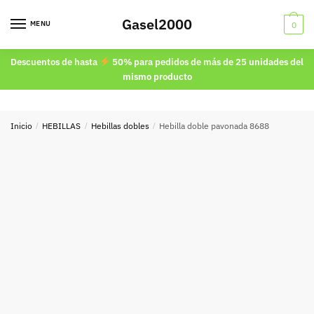
Skip
Skip
Gasel2000
to
to
MENU
0
navigation
content
Descuentos de hasta
50% para pedidos de más de 25 unidades del
mismo producto
Inicio
/
HEBILLAS
/
Hebillas dobles
/
Hebilla doble pavonada 8688