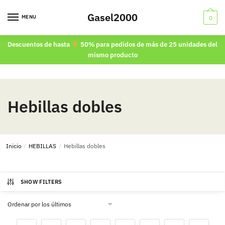
Skip
Skip
Gasel2000
to
to
MENU
0
navigation
content
Descuentos de hasta
50% para pedidos de más de 25 unidades del
mismo producto
Hebillas dobles
Inicio
/
HEBILLAS
/
Hebillas dobles
SHOW FILTERS