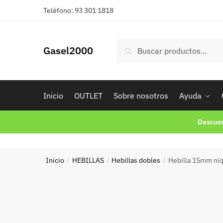
Skip
Skip
Teléfono: 93 301 1818
to
to
navigation
content
Buscar
Buscar
Gasel2000
por:
Inicio
OUTLET
Sobre nosotros
Ayuda
Descuen
Inicio
HEBILLAS
Hebillas dobles
Hebilla 15mm ni
/
/
/