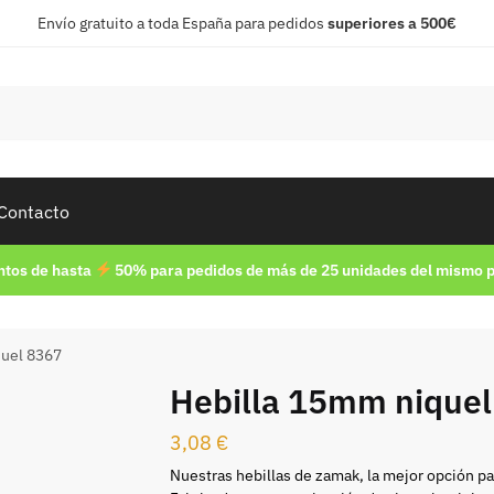
Envío gratuito a toda España para pedidos
superiores a 500€
Contacto
tos de hasta
50% para pedidos de más de 25 unidades del mismo 
quel 8367
Hebilla 15mm niquel
3,08
€
Nuestras hebillas de zamak, la mejor opción pa