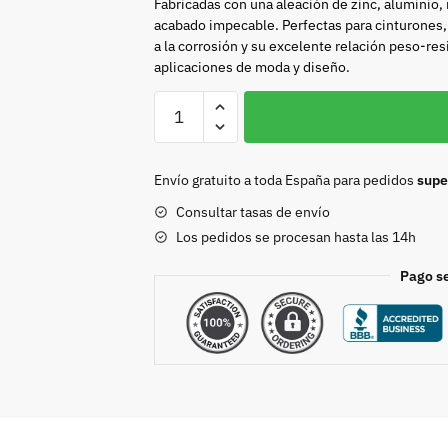
Fabricadas con una aleación de zinc, aluminio,
acabado impecable. Perfectas para cinturones, 
a la corrosión y su excelente relación peso-res
aplicaciones de moda y diseño.
Hebilla
15mm
niquel
8367
Envío gratuito a toda España para pedidos
supe
cantidad
Consultar tasas de envío
Los pedidos se procesan hasta las 14h
Pago s