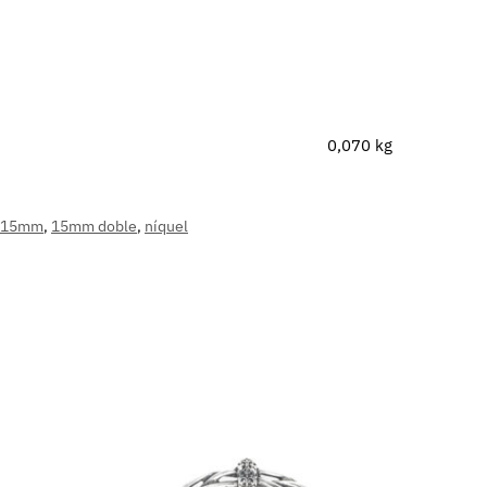
0,070 kg
15mm
,
15mm doble
,
níquel