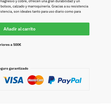
 magnesio y cobre, ofrecen una gran durabilidad y un
bolsos, calzado y marroquinería. Gracias a su resistencia
istencia, son ideales tanto para uso diario como para
Añadir al carrito
riores a 500€
eguro garantizado