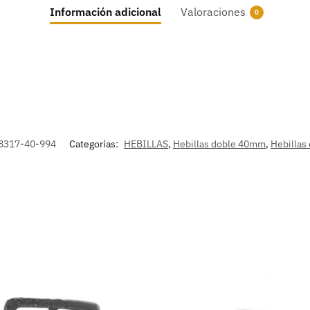
Información adicional
Valoraciones
0
8317-40-994
Categorías:
HEBILLAS
,
Hebillas doble 40mm
,
Hebillas