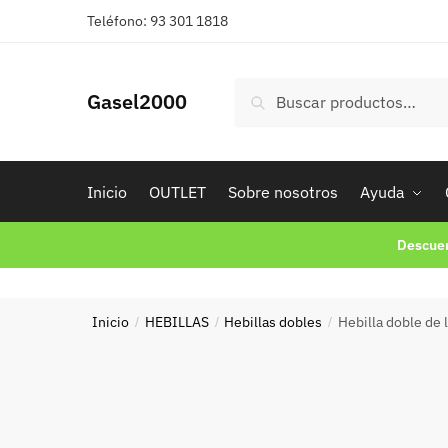
Skip
Skip
Teléfono: 93 301 1818
to
to
navigation
content
Buscar
Buscar
Gasel2000
por:
Inicio
OUTLET
Sobre nosotros
Ayuda
Descuen
Inicio
HEBILLAS
Hebillas dobles
Hebilla doble de
/
/
/