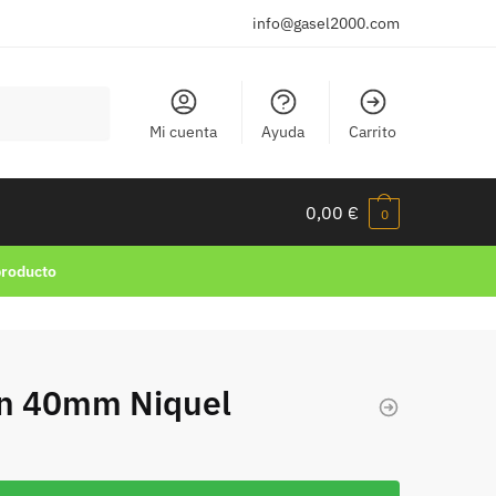
info@gasel2000.com
Mi cuenta
Ayuda
Carrito
0,00
€
0
producto
tón 40mm Niquel