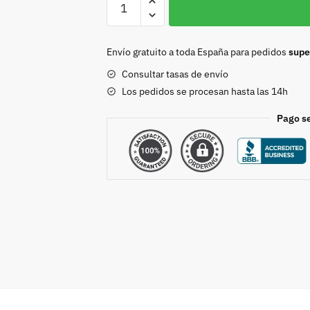
doble
de
latón
Envío gratuito a toda España para pedidos
supe
40mm
Consultar tasas de envío
Niquel
Los pedidos se procesan hasta las 14h
cantidad
Pago s