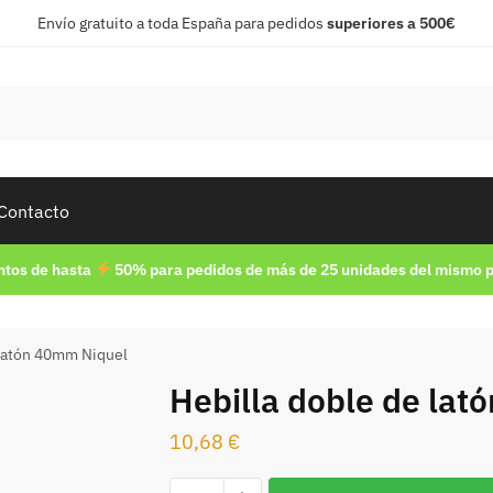
Envío gratuito a toda España para pedidos
superiores a 500€
Contacto
tos de hasta
50% para pedidos de más de 25 unidades del mismo 
 latón 40mm Niquel
Hebilla doble de la
10,68
€
Hebilla