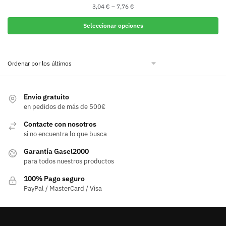
3,04
€
–
7,76
€
Seleccionar opciones
Este
producto
tiene
múltiples
variantes.
Envío gratuito
Las
en pedidos de más de 500€
opciones
Contacte con nosotros
se
si no encuentra lo que busca
pueden
elegir
Garantía Gasel2000
para todos nuestros productos
en
la
100% Pago seguro
página
PayPal / MasterCard / Visa
de
producto