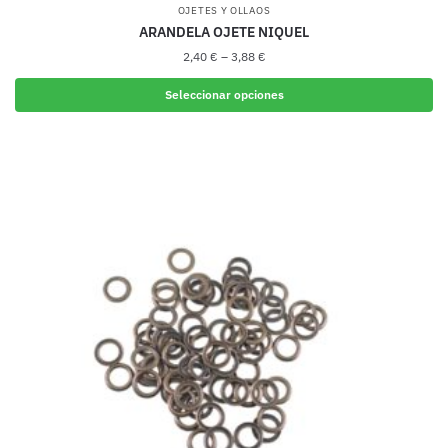
OJETES Y OLLAOS
ARANDELA OJETE NIQUEL
2,40
€
–
3,88
€
Seleccionar opciones
Este
producto
tiene
múltiples
variantes.
Las
opciones
se
pueden
elegir
en
la
página
de