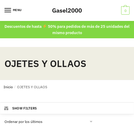
Skip
Skip
Gasel2000
to
to
MENU
0
navigation
content
Descuentos de hasta
50% para pedidos de más de 25 unidades del
mismo producto
OJETES Y OLLAOS
Inicio
/
OJETES Y OLLAOS
SHOW FILTERS