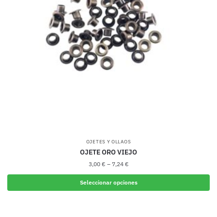
se
pueden
elegir
en
la
página
de
producto
OJETES Y OLLAOS
OJETE ORO VIEJO
3,00
€
–
7,24
€
Seleccionar opciones
Este
producto