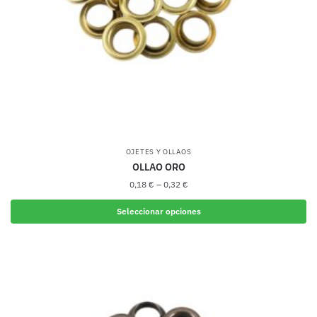
la
página
de
producto
OJETES Y OLLAOS
OLLAO ORO
0,18
€
–
0,32
€
Seleccionar opciones
Este
producto
tiene
múltiples
variantes.