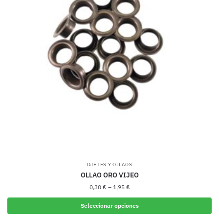
Las
opciones
se
pueden
elegir
en
la
página
de
producto
OJETES Y OLLAOS
OLLAO ORO VIJEO
0,30
€
–
1,95
€
Seleccionar opciones