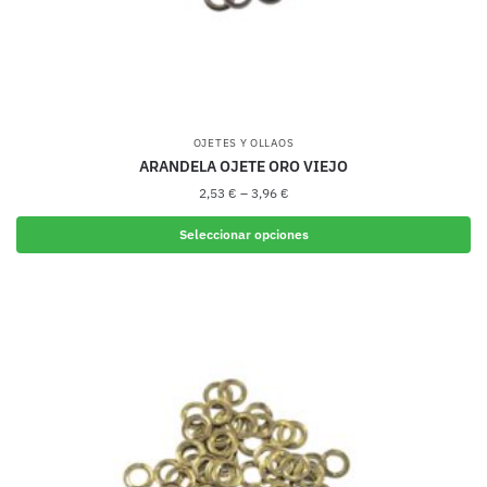
producto
OJETES Y OLLAOS
ARANDELA OJETE ORO VIEJO
2,53
€
–
3,96
€
Seleccionar opciones
Este
producto
tiene
múltiples
variantes.
Las
opciones
se
pueden