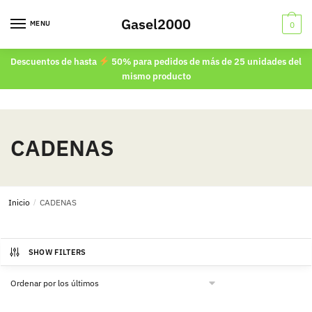
Skip
Skip
Gasel2000
to
to
MENU
0
navigation
content
Descuentos de hasta
50% para pedidos de más de 25 unidades del
mismo producto
CADENAS
Inicio
/
CADENAS
SHOW FILTERS