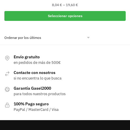
8,04
€
–
19,60
€
Seleccionar opciones
Este
producto
tiene
múltiples
variantes.
Envío gratuito
Las
en pedidos de más de 500€
opciones
Contacte con nosotros
se
si no encuentra lo que busca
pueden
elegir
Garantía Gasel2000
para todos nuestros productos
en
la
100% Pago seguro
página
PayPal / MasterCard / Visa
de
producto