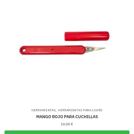
variantes.
Las
opciones
se
pueden
elegir
en
la
página
de
producto
,
HERRAMIENTAS
HERRAMIENTAS PARA CUERO
MANGO ROJO PARA CUCHILLAS
10,00
€