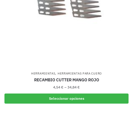
,
HERRAMIENTAS
HERRAMIENTAS PARA CUERO
RECAMBIO CUTTER MANGO ROJO
4,54
€
–
34,84
€
Seleccionar opciones
Este
producto
tiene
múltiples