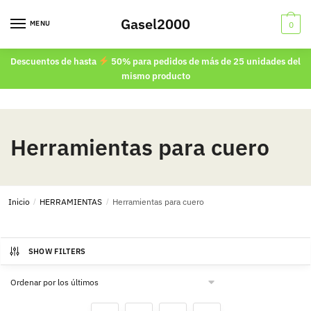
Skip
Skip
Gasel2000
to
to
MENU
0
navigation
content
Descuentos de hasta
50% para pedidos de más de 25 unidades del
mismo producto
Herramientas para cuero
Inicio
/
HERRAMIENTAS
/
Herramientas para cuero
SHOW FILTERS