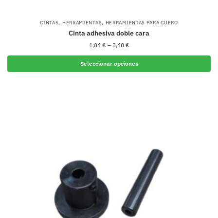
,
,
CINTAS
HERRAMIENTAS
HERRAMIENTAS PARA CUERO
Cinta adhesiva doble cara
1,84
€
–
3,48
€
Seleccionar opciones
Este
producto
tiene
múltiples
variantes.
Las
opciones
se
pueden
elegir
en
la