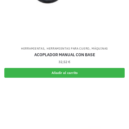
página
de
producto
,
,
HERRAMIENTAS
HERRAMIENTAS PARA CUERO
MÁQUINAS
ACOPLADOR MANUAL CON BASE
32,52
€
Añadir al carrito