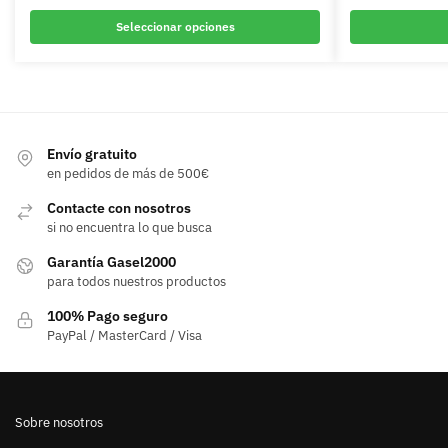
Seleccionar opciones
Este
producto
tiene
múltiples
variantes.
Envío gratuito
en pedidos de más de 500€
Las
opciones
Contacte con nosotros
se
si no encuentra lo que busca
pueden
Garantía Gasel2000
elegir
para todos nuestros productos
en
100% Pago seguro
la
PayPal / MasterCard / Visa
página
de
producto
Sobre nosotros