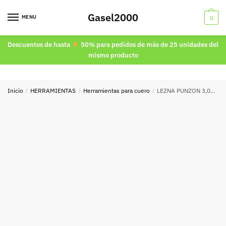
Skip
Skip
Gasel2000
to
to
MENU
0
navigation
content
Descuentos de hasta
50% para pedidos de más de 25 unidades del
mismo producto
Inicio
/
HERRAMIENTAS
/
Herramientas para cuero
/
LEZNA PUNZON 3,00MM x 75MM.