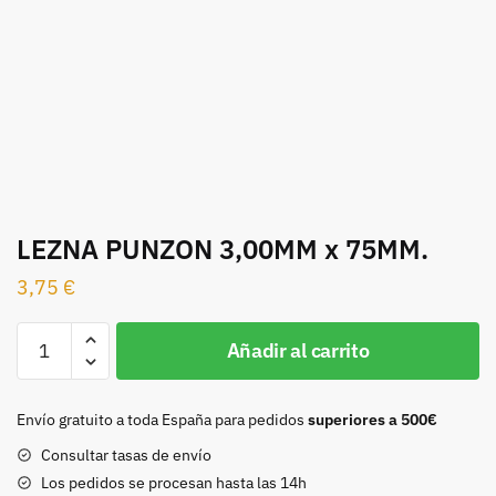
LEZNA PUNZON 3,00MM x 75MM.
3,75
€
LEZNA
Añadir al carrito
PUNZON
3,00MM
x
Envío gratuito a toda España para pedidos
superiores a 500€
75MM.
Consultar tasas de envío
cantidad
Los pedidos se procesan hasta las 14h