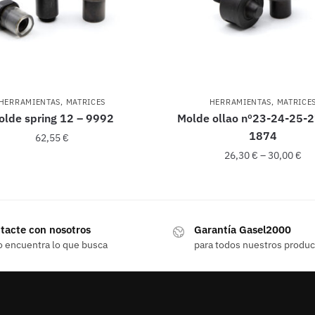
HERRAMIENTAS
,
MATRICES
HERRAMIENTAS
,
MATRICE
olde spring 12 – 9992
Molde ollao nº23-24-25-2
1874
62,55
€
26,30
€
–
30,00
€
Este
producto
tacte con nosotros
Garantía Gasel2000
tiene
o encuentra lo que busca
para todos nuestros produ
múltiples
variantes.
Las
opciones