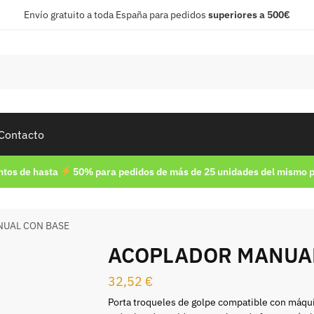
Envío gratuito a toda España para pedidos
superiores a 500€
Contacto
tos de hasta
50% para pedidos de más de 25 unidades del mismo 
UAL CON BASE
ACOPLADOR MANUAL
32,52
€
Porta troqueles de golpe compatible con máquin