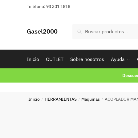
Skip
Skip
Teléfono: 93 301 1818
to
to
navigation
content
Buscar
Buscar
Gasel2000
por:
Inicio
OUTLET
Sobre nosotros
Ayuda
Descuen
Inicio
HERRAMIENTAS
Máquinas
ACOPLADOR MAN
/
/
/