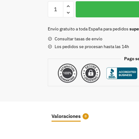
ACOPLADOR
MANUAL
CON
BASE
Envío gratuito a toda España para pedidos
supe
cantidad
Consultar tasas de envío
Los pedidos se procesan hasta las 14h
Pago s
Valoraciones
0