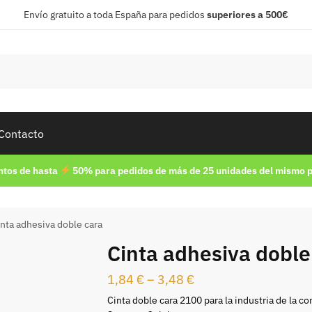
Envío gratuito a toda España para pedidos
superiores a 500€
Contacto
tos de hasta
50% para pedidos de más de 25 unidades del mismo 
nta adhesiva doble cara
Cinta adhesiva doble
1,84
€
–
3,48
€
Cinta doble cara 2100 para la industria de la con