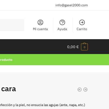
info@gasel2000.com
Mi cuenta
Ayuda
Carrito
0,00
€
0
producto
 cara
fección y la piel, no ensucia las agujas (ante, napa, etc.)