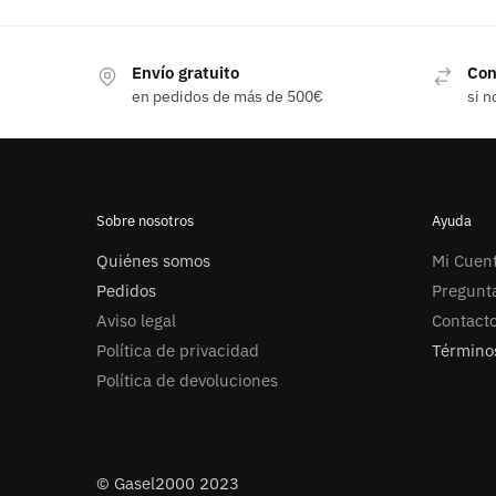
Envío gratuito
Con
en pedidos de más de 500€
si n
Sobre nosotros
Ayuda
Quiénes somos
Mi Cuen
Pedidos
Pregunt
Aviso legal
Contact
Política de privacidad
Términos
Política de devoluciones
© Gasel2000 2023