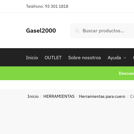
Skip
Skip
Teléfono: 93 301 1818
to
to
navigation
content
Buscar
Buscar
Gasel2000
por:
Inicio
OUTLET
Sobre nosotros
Ayuda
Descuen
Inicio
HERRAMIENTAS
Herramientas para cuero
Ci
/
/
/