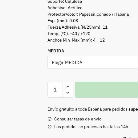
Soporte: Celulosa
Adhesivo: Acrílico
Protector/color: Papel siliconado / Habana
Esp. (mm): 0.08
Fuerza Adhesiva (N/25mm): 11
Temp. (ºC): -40 / +120
Anchos Min-Max (mm): 4 – 12
MEDIDA
Cinta
adhesiva
doble
cara
Envío gratuito a toda España para pedidos
supe
cantidad
Consultar tasas de envío
Los pedidos se procesan hasta las 14h