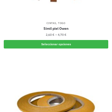
,
CINTAS
TOGO
Simil piel Owen
2,60
€
–
4,70
€
Seleccionar opciones
Este
producto
tiene
múltiples
variantes.
Las
opciones
se
pueden
elegir
en