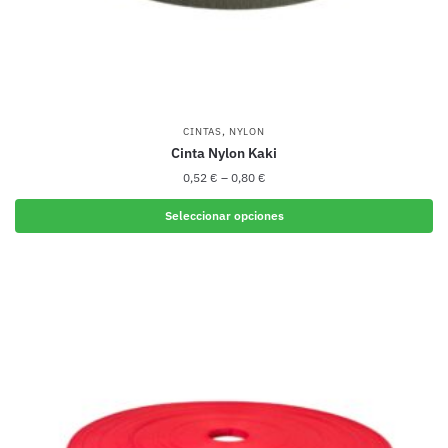
producto
,
CINTAS
NYLON
Cinta Nylon Kaki
0,52
€
–
0,80
€
Seleccionar opciones
Este
producto
tiene
múltiples
variantes.
Las
opciones
se
pueden