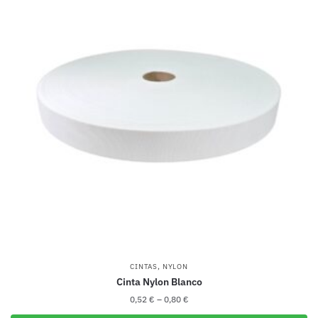
variantes.
Las
opciones
se
pueden
elegir
en
la
página
de
producto
,
CINTAS
NYLON
Cinta Nylon Blanco
0,52
€
–
0,80
€