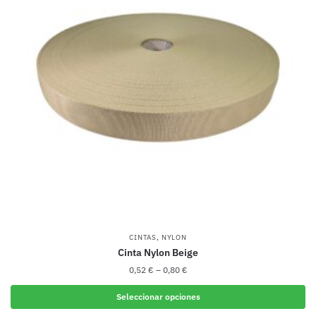
Las
opciones
se
pueden
elegir
en
la
página
de
producto
,
CINTAS
NYLON
Cinta Nylon Beige
0,52
€
–
0,80
€
Seleccionar opciones