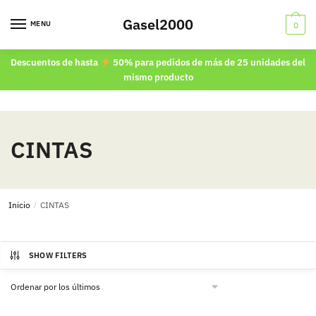
Skip
Skip
Gasel2000
to
to
MENU
0
navigation
content
Descuentos de hasta
50% para pedidos de más de 25 unidades del
mismo producto
CINTAS
Inicio
/
CINTAS
SHOW FILTERS