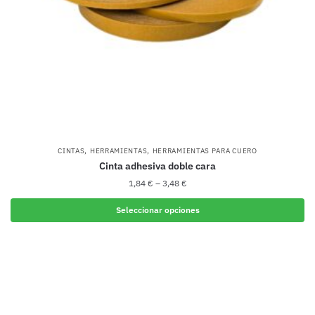
la
página
de
producto
,
,
CINTAS
HERRAMIENTAS
HERRAMIENTAS PARA CUERO
Cinta adhesiva doble cara
1,84
€
–
3,48
€
Seleccionar opciones
Este
producto
tiene
múltiples
variantes.