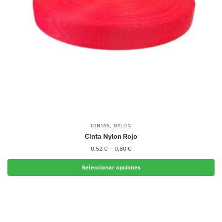
elegir
en
la
página
de
producto
,
CINTAS
NYLON
Cinta Nylon Rojo
0,52
€
–
0,80
€
Seleccionar opciones
Este
producto
tiene
múltiples