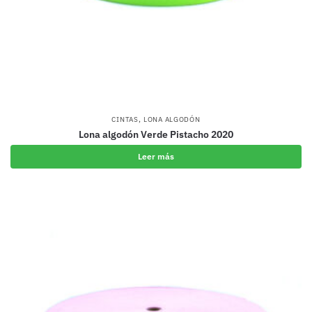
página
de
producto
,
CINTAS
LONA ALGODÓN
Lona algodón Verde Pistacho 2020
Leer más