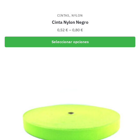
,
CINTAS
NYLON
Cinta Nylon Negro
0,52
€
–
0,80
€
Seleccionar opciones
Este
producto
tiene
múltiples
variantes.
Las
opciones
se
pueden
elegir
en
la