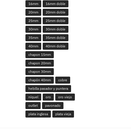
16mm
16mm doble
20mm
20mm doble
25mm
25mm doble
30mm
30mm doble
35mm
35mm doble
40mm
40mm doble
chapon 15mm
chapon 20mm
chapon 30mm
chapón 40mm
cobre
hebilla pasador y puntera
níquel
oro
oro viejo
outlet
pavonado
plata inglesa
plata vieja