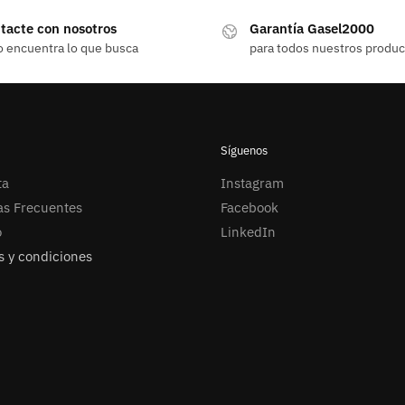
tacte con nosotros
Garantía Gasel2000
o encuentra lo que busca
para todos nuestros produ
Síguenos
ta
Instagram
as Frecuentes
Facebook
o
LinkedIn
 y condiciones