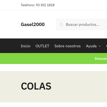
Skip
Skip
Teléfono: 93 301 1818
to
to
navigation
content
Buscar
Buscar
Gasel2000
por:
Inicio
OUTLET
Sobre nosotros
Ayuda
Descuen
COLAS