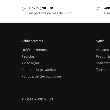
Envío gratuito
Con
en pedidos de más de 500€
si n
Sobre nosotros
Ayuda
Quiénes somos
Mi Cuen
Pedidos
Pregunt
Aviso legal
Contact
Política de privacidad
Términos
Política de devoluciones
© Gasel2000 2023