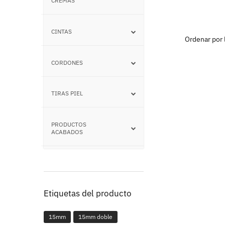
CREMAS
CINTAS
–
CORDONES
–
TIRAS PIEL
–
PRODUCTOS
–
ACABADOS
Etiquetas del producto
15mm
15mm doble