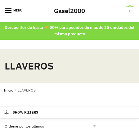
Skip
Skip
Gasel2000
to
to
MENU
0
navigation
content
Descuentos de hasta
50% para pedidos de más de 25 unidades del
mismo producto
LLAVEROS
Inicio
/
LLAVEROS
SHOW FILTERS