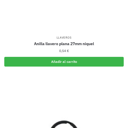
LLAVEROS
Anilla llavero plana 27mm niquel
0,54
€
Añadir al carrito