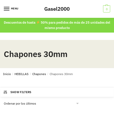
Skip
Skip
Gasel2000
to
to
MENU
0
navigation
content
Descuentos de hasta
50% para pedidos de más de 25 unidades del
mismo producto
Chapones 30mm
Inicio
/
HEBILLAS
/
Chapones
/
Chapones 30mm
SHOW FILTERS