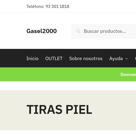
Skip
Skip
Teléfono: 93 301 1818
to
to
navigation
content
Buscar
Buscar
Gasel2000
por:
Inicio
OUTLET
Sobre nosotros
Ayuda
Descuen
TIRAS PIEL