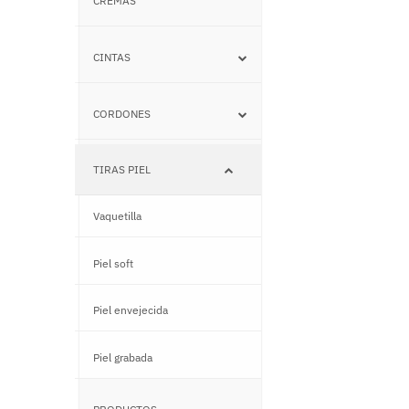
CREMAS
CINTAS
–
CORDONES
–
TIRAS PIEL
–
Vaquetilla
–
Piel soft
–
Piel envejecida
–
Piel grabada
–