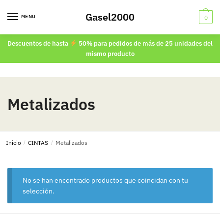
Skip
Skip
Gasel2000
to
to
MENU
0
navigation
content
Descuentos de hasta
50% para pedidos de más de 25 unidades del
mismo producto
Metalizados
Inicio
/
CINTAS
/
Metalizados
No se han encontrado productos que coincidan con tu
selección.