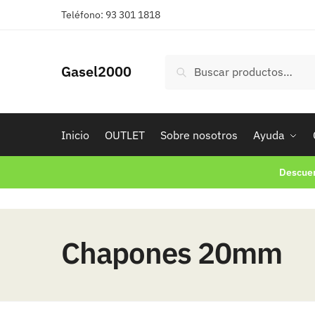
Skip
Skip
Teléfono: 93 301 1818
to
to
navigation
content
Buscar
Buscar
Gasel2000
por:
Inicio
OUTLET
Sobre nosotros
Ayuda
Descuen
Chapones 20mm