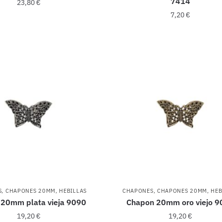
7414
23,80
€
7,20
€
S
,
CHAPONES 20MM
,
HEBILLAS
CHAPONES
,
CHAPONES 20MM
,
HEB
20mm plata vieja 9090
Chapon 20mm oro viejo 9
19,20
€
19,20
€