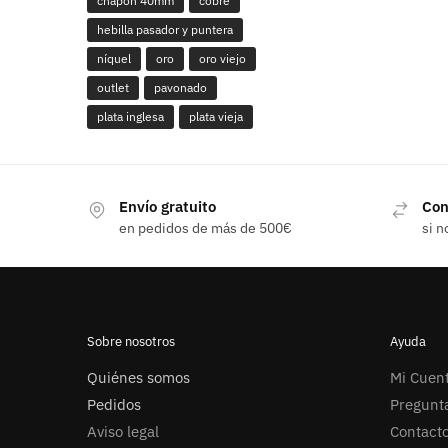
chapón 40mm
cobre
hebilla pasador y puntera
níquel
oro
oro viejo
outlet
pavonado
plata inglesa
plata vieja
Envío gratuito
Con
en pedidos de más de 500€
si n
Sobre nosotros
Ayuda
Quiénes somos
Mi Cuen
Pedidos
Pregunt
Aviso legal
Contact