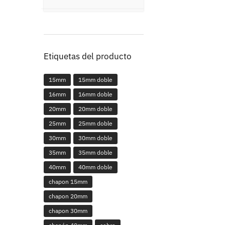
Etiquetas del producto
15mm
15mm doble
16mm
16mm doble
20mm
20mm doble
25mm
25mm doble
30mm
30mm doble
35mm
35mm doble
40mm
40mm doble
chapon 15mm
chapon 20mm
chapon 30mm