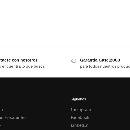
tacte con nosotros
Garantía Gasel2000
o encuentra lo que busca
para todos nuestros produ
Síguenos
ta
Instagram
as Frecuentes
Facebook
o
LinkedIn