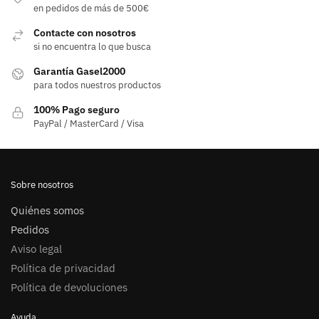
Las
en pedidos de más de 500€
opciones
Contacte con nosotros
se
si no encuentra lo que busca
pueden
elegir
Garantía Gasel2000
para todos nuestros productos
en
la
100% Pago seguro
página
PayPal / MasterCard / Visa
de
producto
Sobre nosotros
Quiénes somos
Pedidos
Aviso legal
Política de privacidad
Política de devoluciones
Ayuda