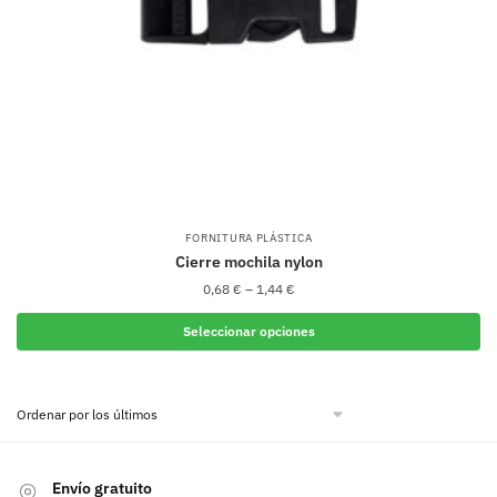
la
página
de
producto
FORNITURA PLÁSTICA
Cierre mochila nylon
0,68
€
–
1,44
€
Seleccionar opciones
Este
producto
tiene
múltiples
variantes.
Envío gratuito