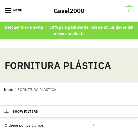
Skip
Skip
Gasel2000
to
to
MENU
0
navigation
content
Descuentos de hasta
50% para pedidos de más de 25 unidades del
mismo producto
FORNITURA PLÁSTICA
Inicio
/
FORNITURA PLÁSTICA
SHOW FILTERS