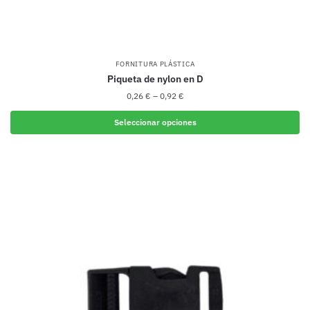
FORNITURA PLÁSTICA
Piqueta de nylon en D
0,26
€
–
0,92
€
Seleccionar opciones
Este
producto
tiene
múltiples
variantes.
Las
opciones
se
pueden
elegir
en