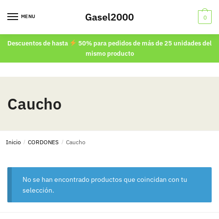
Skip
Skip
Gasel2000
to
to
MENU
0
navigation
content
Descuentos de hasta
50% para pedidos de más de 25 unidades del
mismo producto
Caucho
Inicio
/
CORDONES
/
Caucho
No se han encontrado productos que coincidan con tu
selección.