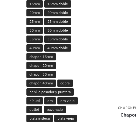
16mm
16mm doble
20mm
20mm doble
25mm
25mm doble
30mm
30mm doble
35mm
35mm doble
40mm
40mm doble
chapon 15mm
chapon 20mm
chapon 30mm
chapón 40mm
cobre
hebilla pasador y puntera
níquel
oro
oro viejo
CHAPONE
outlet
pavonado
Chapon
plata inglesa
plata vieja