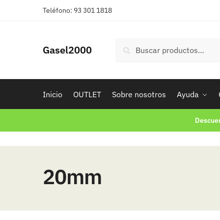
Skip
Skip
Teléfono: 93 301 1818
to
to
navigation
content
Buscar
Buscar
Gasel2000
por:
Inicio
OUTLET
Sobre nosotros
Ayuda
Descuen
20mm