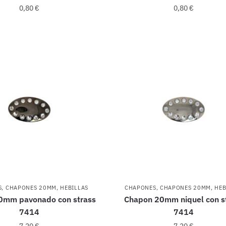
0,80
€
0,80
€
S
,
CHAPONES 20MM
,
HEBILLAS
CHAPONES
,
CHAPONES 20MM
,
HEB
0mm pavonado con strass
Chapon 20mm niquel con s
7414
7414
7,20
€
7,20
€