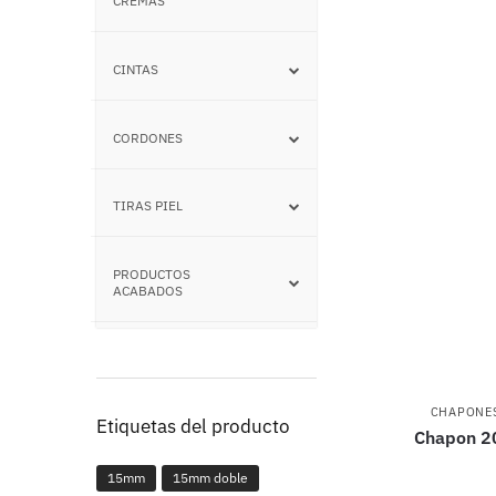
CREMAS
CINTAS
–
CORDONES
–
TIRAS PIEL
–
PRODUCTOS
–
ACABADOS
CHAPONE
Etiquetas del producto
Chapon 2
15mm
15mm doble