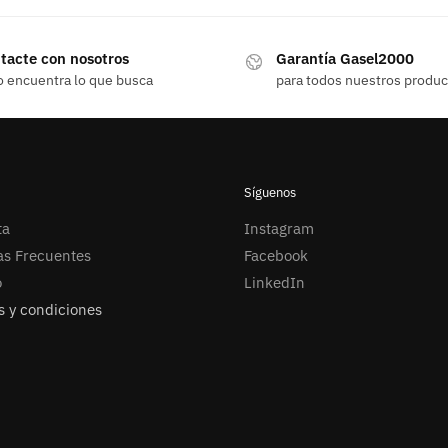
tacte con nosotros
Garantía Gasel2000
o encuentra lo que busca
para todos nuestros produ
Síguenos
ta
Instagram
as Frecuentes
Facebook
o
LinkedIn
 y condiciones