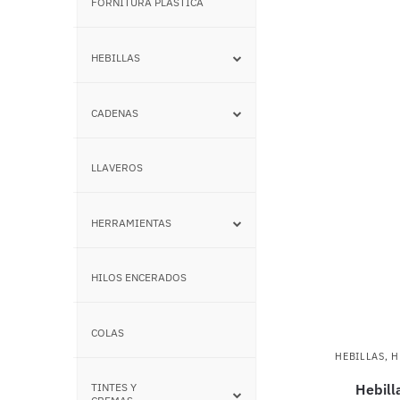
FORNITURA PLÁSTICA
–
HEBILLAS
–
CADENAS
–
LLAVEROS
–
HERRAMIENTAS
–
HILOS ENCERADOS
–
COLAS
–
HEBILLAS
,
H
Hebill
TINTES Y
–