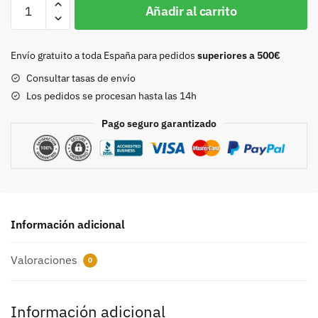
Hebilla
Añadir al carrito
20mm
oro
viejo
Envío gratuito a toda España para pedidos
superiores a 500€
8721
Consultar tasas de envío
cantidad
Los pedidos se procesan hasta las 14h
Pago seguro garantizado
Información adicional
Valoraciones
0
Información adicional