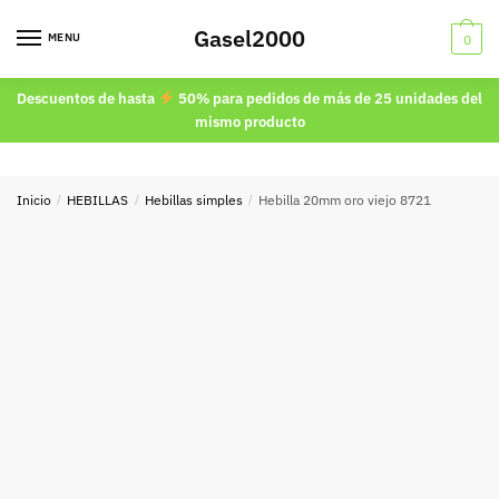
Skip
Skip
Gasel2000
to
to
MENU
0
navigation
content
Descuentos de hasta
50% para pedidos de más de 25 unidades del
mismo producto
Inicio
/
HEBILLAS
/
Hebillas simples
/
Hebilla 20mm oro viejo 8721