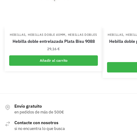
,
,
,
HEBILLAS
HEBILLAS DOBLE 40MM
HEBILLAS DOBLES
HEBILLAS
HEBIL
Hebilla doble entrelazada Plata Bisu 9088
Hebilla doble
29,16
€
Añadir al carrito
Envío gratuito
en pedidos de más de 500€
Contacte con nosotros
si no encuentra lo que busca