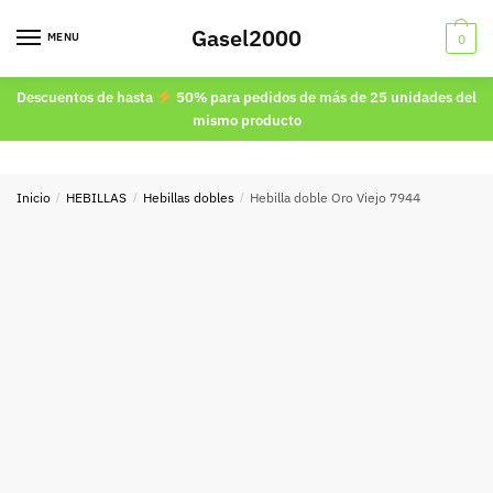
Skip
Skip
Gasel2000
to
to
MENU
0
navigation
content
Descuentos de hasta
50% para pedidos de más de 25 unidades del
mismo producto
Inicio
/
HEBILLAS
/
Hebillas dobles
/
Hebilla doble Oro Viejo 7944