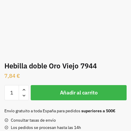
Hebilla doble Oro Viejo 7944
7,84
€
Hebilla
Añadir al carrito
doble
Oro
Viejo
Envío gratuito a toda España para pedidos
superiores a 500€
7944
Consultar tasas de envío
cantidad
Los pedidos se procesan hasta las 14h