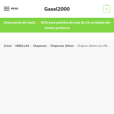
Skip
Skip
Gasel2000
to
to
MENU
0
navigation
content
Descuentos de hasta
50% para pedidos de más de 25 unidades del
mismo producto
Inicio
/
HEBILLAS
/
Chapones
/
Chapones 20mm
/
Chapon 20mm oro P8884