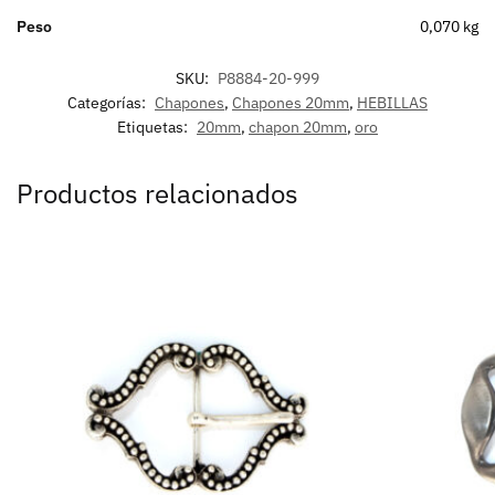
Peso
0,070 kg
SKU:
P8884-20-999
Categorías:
Chapones
,
Chapones 20mm
,
HEBILLAS
Etiquetas:
20mm
,
chapon 20mm
,
oro
Productos relacionados