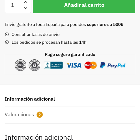
Chapon
Añadir al carrito
20mm
oro
P8884
Envío gratuito a toda España para pedidos
superiores a 500€
cantidad
Consultar tasas de envío
Los pedidos se procesan hasta las 14h
Pago seguro garantizado
Información adicional
Valoraciones
0
Información adicional