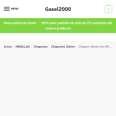
Skip
Skip
Gasel2000
to
to
MENU
0
navigation
content
Descuentos de hasta
50% para pedidos de más de 25 unidades del
mismo producto
Inicio
/
HEBILLAS
/
Chapones
/
Chapones 20mm
/
Chapon 20mm oro 8982