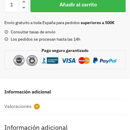
Chapon
Añadir al carrito
20mm
oro
8982
Envío gratuito a toda España para pedidos
superiores a 500€
cantidad
Consultar tasas de envío
Los pedidos se procesan hasta las 14h
Pago seguro garantizado
Información adicional
Valoraciones
0
Información adicional