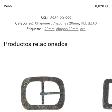
Peso
0,070 kg
SKU:
8982-20-999
Categorías:
Chapones
,
Chapones 20mm
,
HEBILLAS
Etiquetas:
20mm
,
chapon 20mm
,
oro
Productos relacionados