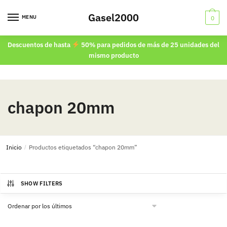
Skip
Skip
Gasel2000
to
to
MENU
0
navigation
content
Descuentos de hasta
50% para pedidos de más de 25 unidades del
mismo producto
chapon 20mm
Inicio
/
Productos etiquetados “chapon 20mm”
SHOW FILTERS