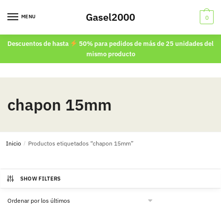
Skip
Skip
Gasel2000
to
to
MENU
0
navigation
content
Descuentos de hasta
50% para pedidos de más de 25 unidades del
mismo producto
chapon 15mm
Inicio
/
Productos etiquetados “chapon 15mm”
SHOW FILTERS