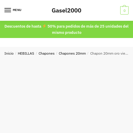
Skip
Skip
Gasel2000
to
to
MENU
0
navigation
content
Descuentos de hasta
50% para pedidos de más de 25 unidades del
mismo producto
Inicio
/
HEBILLAS
/
Chapones
/
Chapones 20mm
/
Chapon 20mm oro viejo 9090