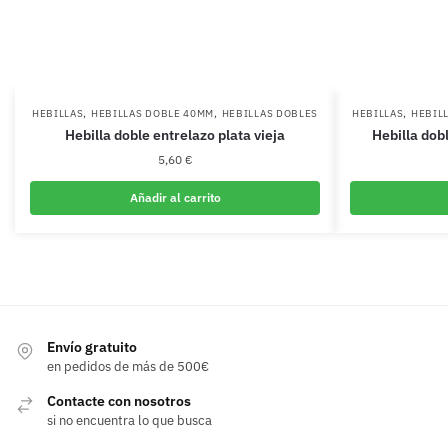
,
,
,
HEBILLAS
HEBILLAS DOBLE 40MM
HEBILLAS DOBLES
HEBILLAS
HEBIL
Hebilla doble entrelazo plata vieja
Hebilla dob
5,60
€
Añadir al carrito
Envío gratuito
en pedidos de más de 500€
Contacte con nosotros
si no encuentra lo que busca