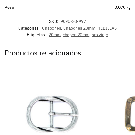
Peso
0,070 kg
SKU:
9090-20-997
Categorías:
Chapones
,
Chapones 20mm
,
HEBILLAS
Etiquetas:
20mm
,
chapon 20mm
,
oro viejo
Productos relacionados