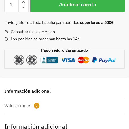
Chapon
Añadir al carrito
30mm
oro
viejo
Envío gratuito a toda España para pedidos
superiores a 500€
7946
Consultar tasas de envío
cantidad
Los pedidos se procesan hasta las 14h
Pago seguro garantizado
Información adicional
Valoraciones
0
Información adicional