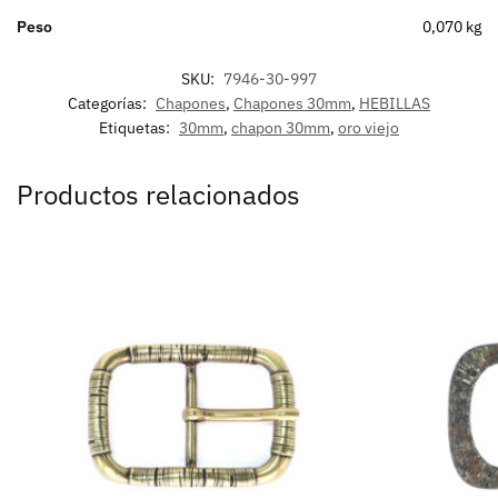
Peso
0,070 kg
SKU:
7946-30-997
Categorías:
Chapones
,
Chapones 30mm
,
HEBILLAS
Etiquetas:
30mm
,
chapon 30mm
,
oro viejo
Productos relacionados