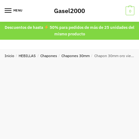
Skip
Skip
Gasel2000
to
to
MENU
0
navigation
content
Descuentos de hasta
50% para pedidos de más de 25 unidades del
mismo producto
Inicio
/
HEBILLAS
/
Chapones
/
Chapones 30mm
/
Chapon 30mm oro viejo 7946