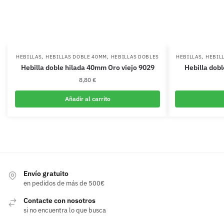
,
,
,
HEBILLAS
HEBILLAS DOBLE 40MM
HEBILLAS DOBLES
HEBILLAS
HEBIL
Hebilla doble hilada 40mm Oro viejo 9029
Hebilla dob
8,80
€
Añadir al carrito
Envío gratuito
en pedidos de más de 500€
Contacte con nosotros
si no encuentra lo que busca