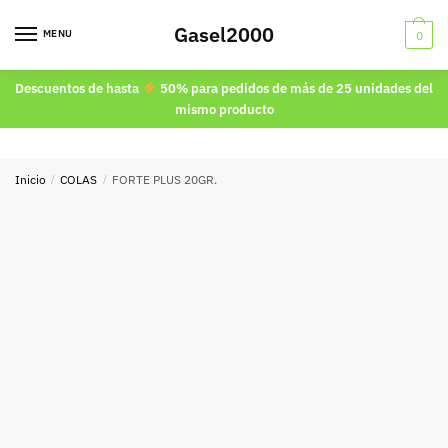
Skip
Skip
Gasel2000
to
to
MENU
0
navigation
content
Descuentos de hasta
50% para pedidos de más de 25 unidades del
mismo producto
Inicio
/
COLAS
/
FORTE PLUS 20GR.