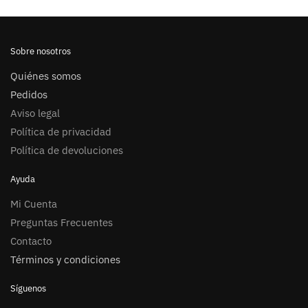
de
producto
Sobre nosotros
Quiénes somos
Pedidos
Aviso legal
Política de privacidad
Política de devoluciones
Ayuda
Mi Cuenta
Preguntas Frecuentes
Contacto
Términos y condiciones
Síguenos