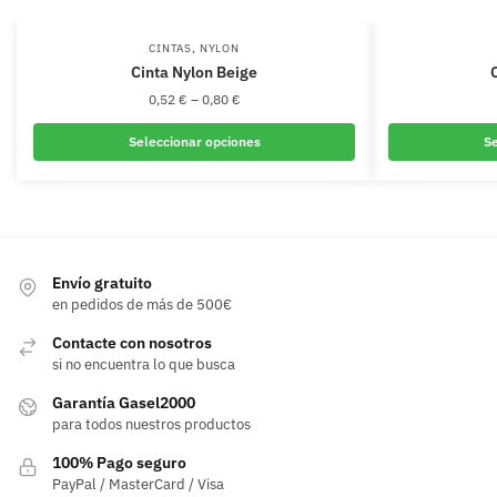
,
CINTAS
NYLON
Cinta Nylon Beige
0,52
€
–
0,80
€
Seleccionar opciones
Se
Este
producto
tiene
múltiples
variantes.
Envío gratuito
en pedidos de más de 500€
Las
opciones
Contacte con nosotros
se
si no encuentra lo que busca
pueden
Garantía Gasel2000
elegir
para todos nuestros productos
en
100% Pago seguro
la
PayPal / MasterCard / Visa
página