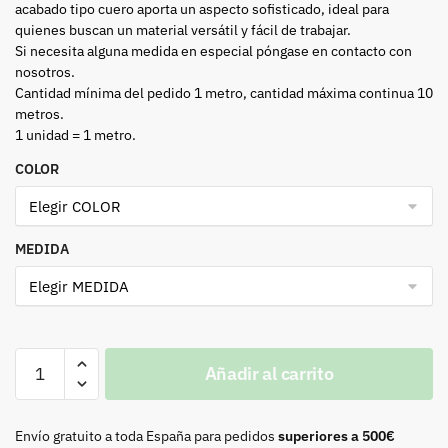
acabado tipo cuero aporta un aspecto sofisticado, ideal para
quienes buscan un material versátil y fácil de trabajar.
Si necesita alguna medida en especial póngase en contacto con
nosotros.
Cantidad mínima del pedido 1 metro, cantidad máxima continua 10
metros.
1 unidad = 1 metro.
COLOR
MEDIDA
Simil
Añadir al carrito
piel
Nenge
cantidad
Envío gratuito a toda España para pedidos
superiores a 500€