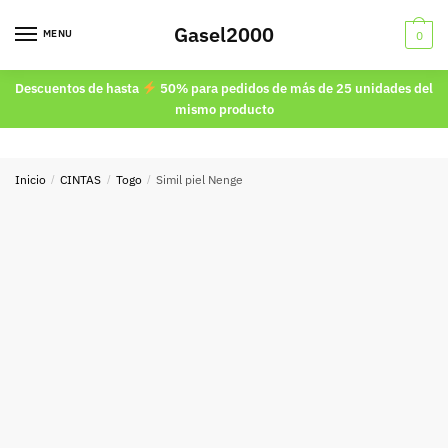
Skip
Skip
Gasel2000
to
to
MENU
0
navigation
content
Descuentos de hasta
50% para pedidos de más de 25 unidades del
mismo producto
Inicio
/
CINTAS
/
Togo
/
Simil piel Nenge