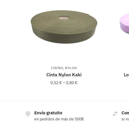
CINTAS
,
NYLON
Cinta Nylon Kaki
Lo
0,52
€
–
0,80
€
Este
producto
Envío gratuito
Con
tiene
en pedidos de más de 500€
si n
múltiples