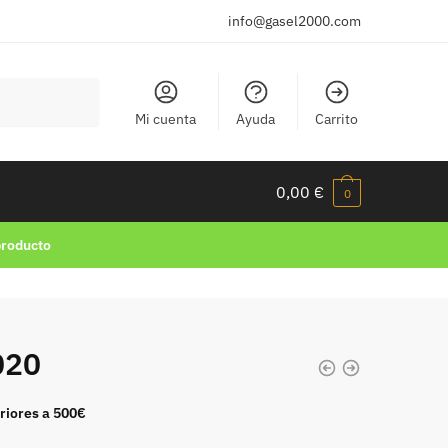
info@gasel2000.com
Mi cuenta
Ayuda
Carrito
0,00
€
0
producto
020
riores a 500€