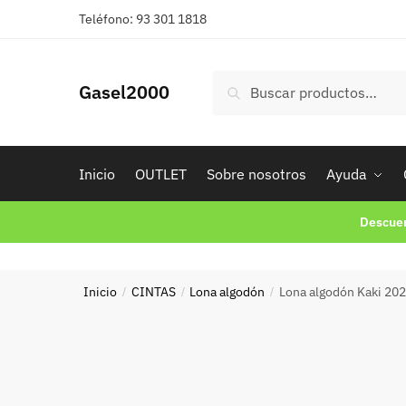
Skip
Skip
Teléfono: 93 301 1818
to
to
navigation
content
Buscar
Buscar
Gasel2000
por:
Inicio
OUTLET
Sobre nosotros
Ayuda
Descuen
Inicio
CINTAS
Lona algodón
Lona algodón Kaki 20
/
/
/