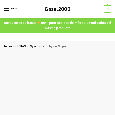
Skip
Skip
Gasel2000
to
to
MENU
0
navigation
content
Descuentos de hasta
50% para pedidos de más de 25 unidades del
mismo producto
Inicio
/
CINTAS
/
Nylon
/
Cinta Nylon Negro