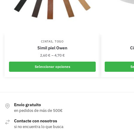
,
CINTAS
TOGO
Simil piel Owen
Ci
2,60
€
–
4,70
€
Seleccionar opciones
Se
Este
producto
tiene
múltiples
variantes.
Envío gratuito
en pedidos de más de 500€
Las
opciones
Contacte con nosotros
se
si no encuentra lo que busca
pueden