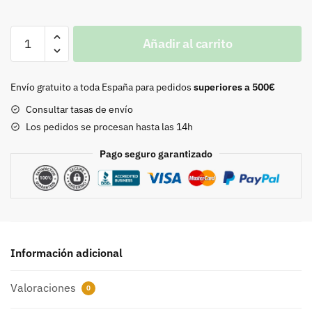
Cinta
Añadir al carrito
Nylon
Negro
cantidad
Envío gratuito a toda España para pedidos
superiores a 500€
Consultar tasas de envío
Los pedidos se procesan hasta las 14h
Pago seguro garantizado
Información adicional
Valoraciones
0