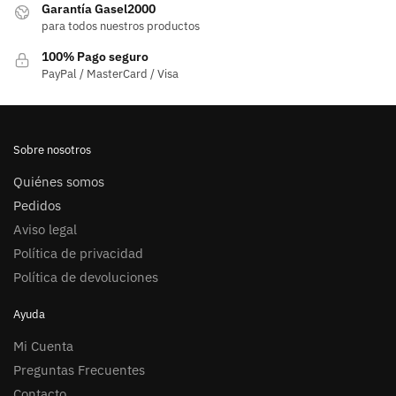
Garantía Gasel2000
elegir
para todos nuestros productos
en
100% Pago seguro
la
PayPal / MasterCard / Visa
página
de
producto
Sobre nosotros
Quiénes somos
Pedidos
Aviso legal
Política de privacidad
Política de devoluciones
Ayuda
Mi Cuenta
Preguntas Frecuentes
Contacto