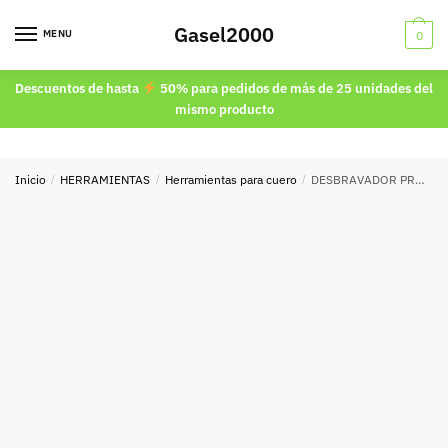
Skip
Skip
Gasel2000
to
to
MENU
0
navigation
content
Descuentos de hasta
50% para pedidos de más de 25 unidades del
mismo producto
Inicio
/
HERRAMIENTAS
/
Herramientas para cuero
/
DESBRAVADOR PROFESIONAL