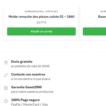
,
HERRAMIENTAS
MATRICES
HER
Molde remache dos piezas calote 01 – 1860
Base
22,77
€
Añadir al carrito
Envío gratuito
en pedidos de más de 500€
Contacte con nosotros
si no encuentra lo que busca
Garantía Gasel2000
para todos nuestros productos
100% Pago seguro
PayPal / MasterCard / Visa