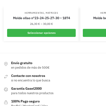
,
HERRAMIENTAS
MATRICES
HER
Molde ollao nº23-24-25-27-30 – 1874
Molde bo
26,30
€
–
30,00
€
Seleccionar opciones
Este
producto
tiene
múltiples
variantes.
Envío gratuito
en pedidos de más de 500€
Las
opciones
Contacte con nosotros
se
si no encuentra lo que busca
pueden
Garantía Gasel2000
elegir
para todos nuestros productos
en
100% Pago seguro
la
PayPal / MasterCard / Visa