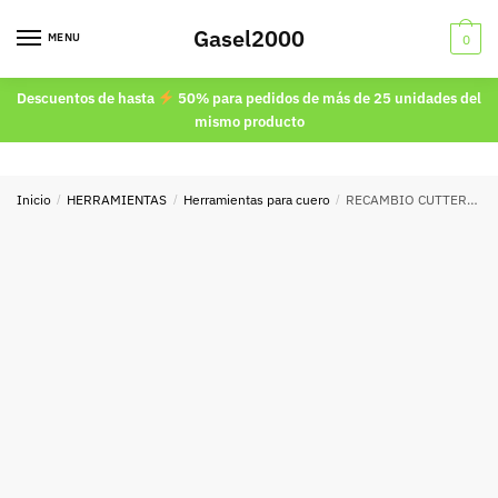
Skip
Skip
Gasel2000
to
to
MENU
0
navigation
content
Descuentos de hasta
50% para pedidos de más de 25 unidades del
mismo producto
Inicio
/
HERRAMIENTAS
/
Herramientas para cuero
/
RECAMBIO CUTTER MANGO ROJO