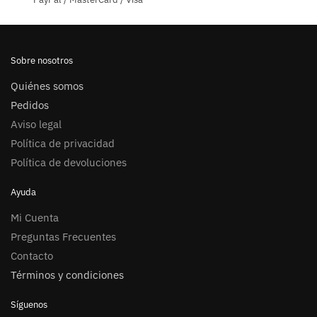
página
de
producto
Sobre nosotros
Quiénes somos
Pedidos
Aviso legal
Política de privacidad
Política de devoluciones
Ayuda
Mi Cuenta
Preguntas Frecuentes
Contacto
Términos y condiciones
Síguenos