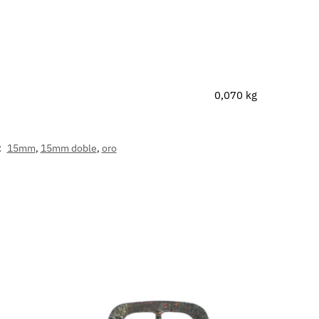
0,070 kg
:
15mm
,
15mm doble
,
oro