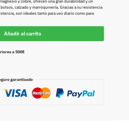
 magnesio y cobre, ofrecen una gran durabilidad y un
bolsos, calzado y marroquinería. Gracias a su resistencia
istencia, son ideales tanto para uso diario como para
Añadir al carrito
riores a 500€
eguro garantizado