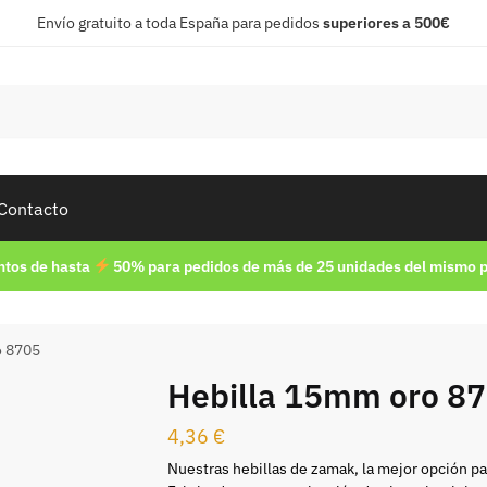
Envío gratuito a toda España para pedidos
superiores a 500€
Contacto
tos de hasta
50% para pedidos de más de 25 unidades del mismo 
o 8705
Hebilla 15mm oro 8
4,36
€
Nuestras hebillas de zamak, la mejor opción pa