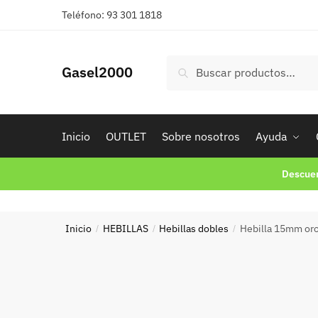
Skip
Skip
Teléfono: 93 301 1818
to
to
navigation
content
Buscar
Buscar
Gasel2000
por:
Inicio
OUTLET
Sobre nosotros
Ayuda
Descuen
Inicio
HEBILLAS
Hebillas dobles
Hebilla 15mm or
/
/
/