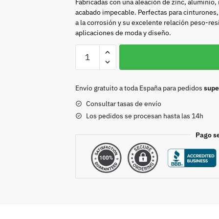
Fabricadas con una aleación de zinc, aluminio,
acabado impecable. Perfectas para cinturones, 
a la corrosión y su excelente relación peso-res
aplicaciones de moda y diseño.
Hebilla
15mm
oro
8705
Envío gratuito a toda España para pedidos
supe
cantidad
Consultar tasas de envío
Los pedidos se procesan hasta las 14h
Pago s