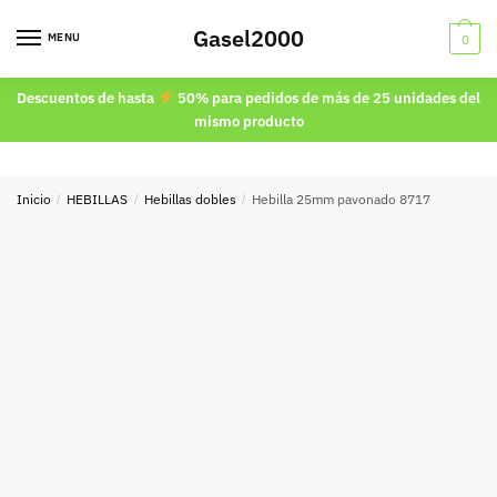
Skip
Skip
Gasel2000
to
to
MENU
0
navigation
content
Descuentos de hasta
50% para pedidos de más de 25 unidades del
mismo producto
Inicio
/
HEBILLAS
/
Hebillas dobles
/
Hebilla 25mm pavonado 8717