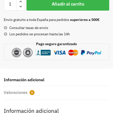
Hebilla
Añadir al carrito
25mm
pavonado
8717
Envío gratuito a toda España para pedidos
superiores a 500€
cantidad
Consultar tasas de envío
Los pedidos se procesan hasta las 14h
Pago seguro garantizado
Información adicional
Valoraciones
0
Información adicional