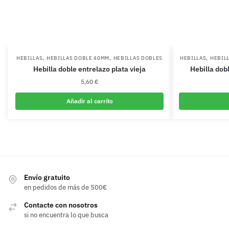
,
,
,
HEBILLAS
HEBILLAS DOBLE 40MM
HEBILLAS DOBLES
HEBILLAS
HEBIL
Hebilla doble entrelazo plata vieja
Hebilla dob
5,60
€
Añadir al carrito
Envío gratuito
en pedidos de más de 500€
Contacte con nosotros
si no encuentra lo que busca