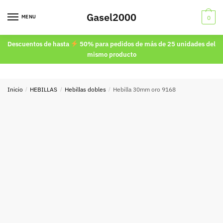
Skip
Skip
Gasel2000
to
to
MENU
0
navigation
content
Descuentos de hasta
50% para pedidos de más de 25 unidades del
mismo producto
Inicio
/
HEBILLAS
/
Hebillas dobles
/
Hebilla 30mm oro 9168