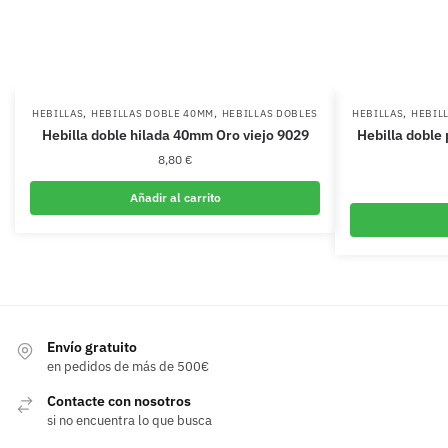
,
,
,
HEBILLAS
HEBILLAS DOBLE 40MM
HEBILLAS DOBLES
HEBILLAS
HEBIL
Hebilla doble hilada 40mm Oro viejo 9029
Hebilla doble
8,80
€
Añadir al carrito
Envío gratuito
en pedidos de más de 500€
Contacte con nosotros
si no encuentra lo que busca