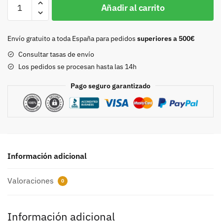
Hebilla
Añadir al carrito
30mm
oro
9168
Envío gratuito a toda España para pedidos
superiores a 500€
cantidad
Consultar tasas de envío
Los pedidos se procesan hasta las 14h
Pago seguro garantizado
Información adicional
Valoraciones
0
Información adicional