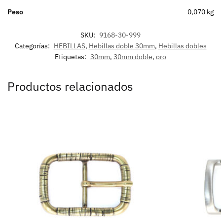
Peso
0,070 kg
SKU:
9168-30-999
Categorías:
HEBILLAS
,
Hebillas doble 30mm
,
Hebillas dobles
Etiquetas:
30mm
,
30mm doble
,
oro
Productos relacionados