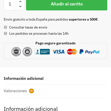
Hebilla
Añadir al carrito
30mm
plata
vieja
Envío gratuito a toda España para pedidos
superiores a 500€
8830
Consultar tasas de envío
cantidad
Los pedidos se procesan hasta las 14h
Pago seguro garantizado
Información adicional
Valoraciones
0
Información adicional