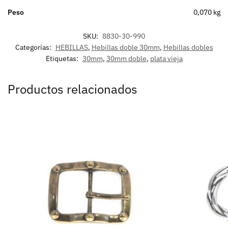
Peso
0,070 kg
SKU:
8830-30-990
Categorías:
HEBILLAS
,
Hebillas doble 30mm
,
Hebillas dobles
Etiquetas:
30mm
,
30mm doble
,
plata vieja
Productos relacionados