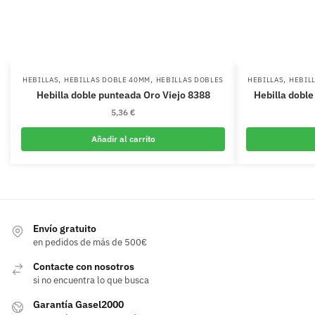
,
,
,
HEBILLAS
HEBILLAS DOBLE 40MM
HEBILLAS DOBLES
HEBILLAS
HEBIL
Hebilla doble punteada Oro Viejo 8388
Hebilla doble
5,36
€
Añadir al carrito
Envío gratuito
en pedidos de más de 500€
Contacte con nosotros
si no encuentra lo que busca
Garantía Gasel2000