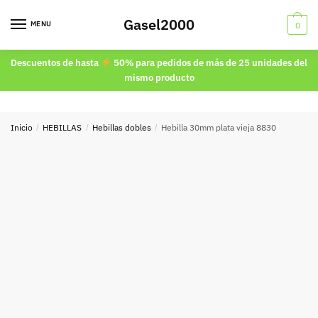
Skip
Skip
Gasel2000
to
to
MENU
0
navigation
content
Descuentos de hasta
50% para pedidos de más de 25 unidades del
mismo producto
Inicio
/
HEBILLAS
/
Hebillas dobles
/
Hebilla 30mm plata vieja 8830