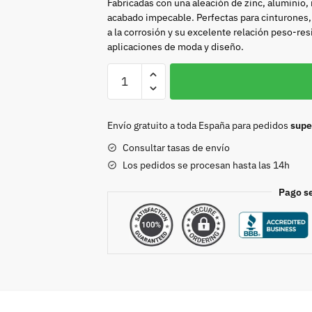
Fabricadas con una aleación de zinc, aluminio,
acabado impecable. Perfectas para cinturones, 
a la corrosión y su excelente relación peso-res
aplicaciones de moda y diseño.
Hebilla
30mm
oro
8830
Envío gratuito a toda España para pedidos
supe
cantidad
Consultar tasas de envío
Los pedidos se procesan hasta las 14h
Pago s