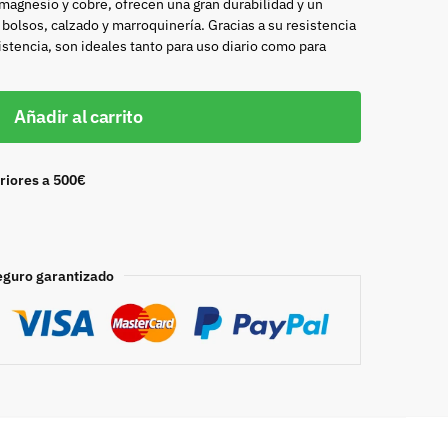
 magnesio y cobre, ofrecen una gran durabilidad y un
bolsos, calzado y marroquinería. Gracias a su resistencia
istencia, son ideales tanto para uso diario como para
Añadir al carrito
riores a 500€
eguro garantizado