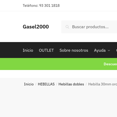
Skip
Skip
Teléfono: 93 301 1818
to
to
navigation
content
Buscar
Buscar
Gasel2000
por:
Inicio
OUTLET
Sobre nosotros
Ayuda
Descuen
Inicio
HEBILLAS
Hebillas dobles
Hebilla 30mm or
/
/
/