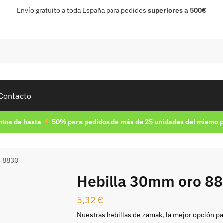
Envío gratuito a toda España para pedidos
superiores a 500€
Contacto
tos de hasta
50% para pedidos de más de 25 unidades del mismo 
o 8830
Hebilla 30mm oro 8
5,32
€
Nuestras hebillas de zamak, la mejor opción pa