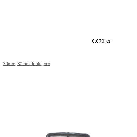
0,070 kg
:
30mm
,
30mm doble
,
oro