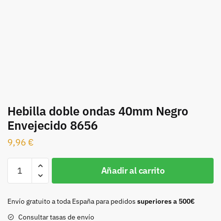
Hebilla doble ondas 40mm Negro
Envejecido 8656
9,96
€
Hebilla
Añadir al carrito
doble
ondas
40mm
Envío gratuito a toda España para pedidos
superiores a 500€
Negro
Consultar tasas de envío