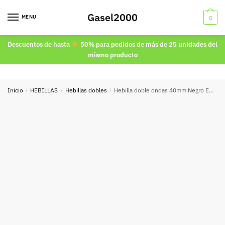
Skip
Skip
Gasel2000
to
to
MENU
0
navigation
content
Descuentos de hasta
50% para pedidos de más de 25 unidades del
mismo producto
Inicio
/
HEBILLAS
/
Hebillas dobles
/
Hebilla doble ondas 40mm Negro Envejecido 8656