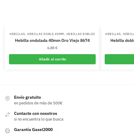
,
,
,
HEBILLAS
HEBILLAS DOBLE 40MM
HEBILLAS DOBLES
HEBILLAS
HEBIL
Hebilla ondulada 40mm Oro Viejo 8674
Hebilla dob
6,88
€
Añadir al carrito
Envío gratuito
en pedidos de más de 500€
Contacte con nosotros
si no encuentra lo que busca
Garantía Gasel2000