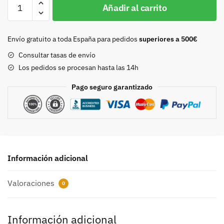
Hebilla
Añadir al carrito
30mm
niquel
9200
Envío gratuito a toda España para pedidos
superiores a 500€
cantidad
Consultar tasas de envío
Los pedidos se procesan hasta las 14h
Pago seguro garantizado
Información adicional
Valoraciones
0
Información adicional