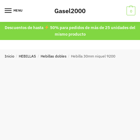
Skip
Skip
Gasel2000
to
to
MENU
0
navigation
content
Descuentos de hasta
50% para pedidos de más de 25 unidades del
mismo producto
Inicio
/
HEBILLAS
/
Hebillas dobles
/
Hebilla 30mm niquel 9200