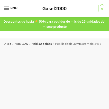
Skip
Skip
Gasel2000
to
to
MENU
0
navigation
content
Descuentos de hasta
50% para pedidos de más de 25 unidades del
mismo producto
Inicio
/
HEBILLAS
/
Hebillas dobles
/
Hebilla doble 30mm oro viejo 8436