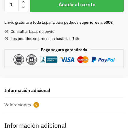
Hebilla
Añadir al carrito
doble
30mm
oro
Envío gratuito a toda España para pedidos
superiores a 500€
viejo
Consultar tasas de envío
8436
Los pedidos se procesan hasta las 14h
cantidad
Pago seguro garantizado
Información adicional
Valoraciones
0
Información adicional