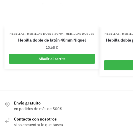
,
,
,
HEBILLAS
HEBILLAS DOBLE 40MM
HEBILLAS DOBLES
HEBILLAS
HEBIL
Hebilla doble de latón 40mm Niquel
Hebilla doble
10,68
€
Añadir al carrito
Envío gratuito
en pedidos de más de 500€
Contacte con nosotros
si no encuentra lo que busca