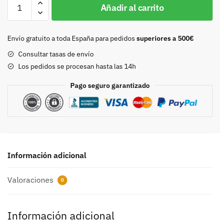
Hebilla
Añadir al carrito
doble
30mm
niquel
Envío gratuito a toda España para pedidos
superiores a 500€
8436
Consultar tasas de envío
cantidad
Los pedidos se procesan hasta las 14h
Pago seguro garantizado
Información adicional
Valoraciones
0
Información adicional