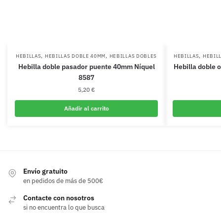
,
,
,
HEBILLAS
HEBILLAS DOBLE 40MM
HEBILLAS DOBLES
HEBILLAS
HEBIL
Hebilla doble pasador puente 40mm Níquel
Hebilla doble
8587
5,20
€
Añadir al carrito
Envío gratuito
en pedidos de más de 500€
Contacte con nosotros
si no encuentra lo que busca