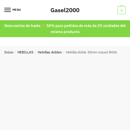
Skip
Skip
Gasel2000
to
to
MENU
0
navigation
content
Descuentos de hasta
50% para pedidos de más de 25 unidades del
mismo producto
Inicio
/
HEBILLAS
/
Hebillas dobles
/
Hebilla doble 30mm niquel 8436