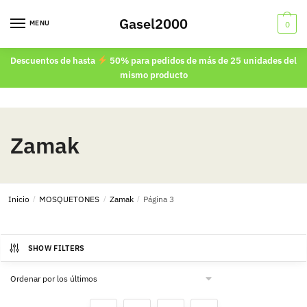
Skip
Skip
Gasel2000
to
to
MENU
0
navigation
content
Descuentos de hasta
50% para pedidos de más de 25 unidades del
mismo producto
Zamak
Inicio
/
MOSQUETONES
/
Zamak
/
Página 3
SHOW FILTERS