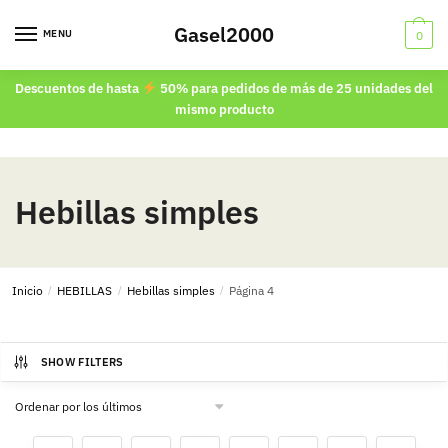
Skip
Skip
Gasel2000
to
to
MENU
0
navigation
content
Descuentos de hasta
50% para pedidos de más de 25 unidades del
mismo producto
Hebillas simples
Inicio
/
HEBILLAS
/
Hebillas simples
/
Página 4
SHOW FILTERS